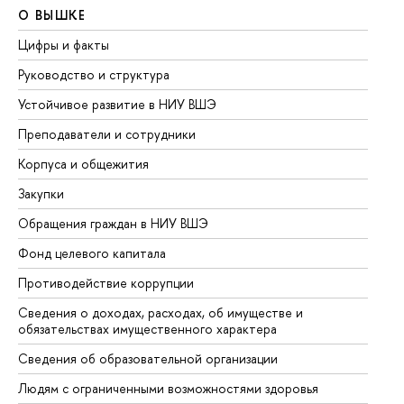
О ВЫШКЕ
О
Цифры и факты
Ли
Руководство и структура
До
Устойчивое развитие в НИУ ВШЭ
Ол
Преподаватели и сотрудники
Пр
Корпуса и общежития
Вы
Закупки
Пр
Обращения граждан в НИУ ВШЭ
Ас
Фонд целевого капитала
До
Противодействие коррупции
Це
Сведения о доходах, расходах, об имуществе и
Би
обязательствах имущественного характера
Об
Сведения об образовательной организации
Об
Людям с ограниченными возможностями здоровья