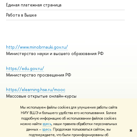
Единая платежная страница
Работа в Вышке
http://www.minobrnauki.gov.ru/
Министерство науки и высшего образования РФ
https://edu.gov.ru/
Министерство просвещения РФ
https://elearning.hse.ru/mooc
Массовые открытые онлайн-курсы
Мы используем файлы cookies для улучшения работы сайта
НИУ ВШЭ и большего удобства его использования. Более
подробную информацию об использовании файлов cookies
© НИУ ВШЭ 1993–2026
Адреса и контакты
можно найти
здесь
, наши правила обработки персональных
Условия использования материалов
данных –
здесь
. Продолжая пользоваться сайтом, вы
✖
подтверждаете, что были проинформированы об
Политика конфиденциальности