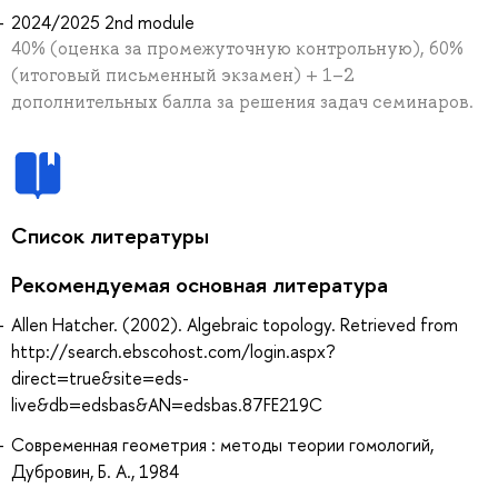
2024/2025 2nd module
40% (оценка за промежуточную контрольную), 60%
(итоговый письменный экзамен) + 1–2
дополнительных балла за решения задач семинаров.
Список литературы
Рекомендуемая основная литература
Allen Hatcher. (2002). Algebraic topology. Retrieved from
http://search.ebscohost.com/login.aspx?
direct=true&site=eds-
live&db=edsbas&AN=edsbas.87FE219C
Современная геометрия : методы теории гомологий,
Дубровин, Б. А., 1984