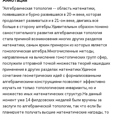
"Алгебраическая топология -- область математики,
появившаяся и бурно развившаяся в 20-м веке, которая
продолжает развиваться и в 21-ом веке, двигаясь всё
больше в сторону алгебры.Удивительным образом помимо
самостоятельного развития алгебраическая топология
стала причиной возникновения многих других разделов
математики, самым ярким примером из которых является
гомологическая алгебра.Многочисленные методы,
направленные на вычисление гомотопических групп сфер,
послужили отправной точкой множества теорий нашедших
применения в других разделах математики.Удачное
сочетание геометрических идей с формализованными
алгебраическими конструкциями позволяют эффективно
изучать не только топологические инварианты, но и
множество иных математических структур.На данный
момент уже 14 филдсовских медалей были вручены за
заслуги по алгебраической топологии, так что если Вы
планируете получать высшие математические награды, то