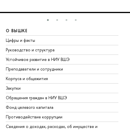
О ВЫШКЕ
О
Цифры и факты
Ли
Руководство и структура
До
Устойчивое развитие в НИУ ВШЭ
Ол
Преподаватели и сотрудники
Пр
Корпуса и общежития
Вы
Закупки
Пр
Обращения граждан в НИУ ВШЭ
Ас
Фонд целевого капитала
До
Противодействие коррупции
Це
Сведения о доходах, расходах, об имуществе и
Би