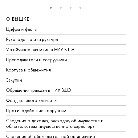
О ВЫШКЕ
О
Цифры и факты
Ли
Руководство и структура
До
Устойчивое развитие в НИУ ВШЭ
Ол
Преподаватели и сотрудники
Пр
Корпуса и общежития
Вы
Закупки
Пр
Обращения граждан в НИУ ВШЭ
Ас
Фонд целевого капитала
До
Противодействие коррупции
Це
Сведения о доходах, расходах, об имуществе и
Би
обязательствах имущественного характера
Об
Сведения об образовательной организации