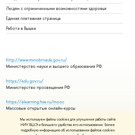
Об
Людям с ограниченными возможностями здоровья
Единая платежная страница
Работа в Вышке
http://www.minobrnauki.gov.ru/
Министерство науки и высшего образования РФ
https://edu.gov.ru/
Министерство просвещения РФ
https://elearning.hse.ru/mooc
Массовые открытые онлайн-курсы
Мы используем файлы cookies для улучшения работы сайта
НИУ ВШЭ и большего удобства его использования. Более
подробную информацию об использовании файлов cookies
© НИУ ВШЭ 1993–2026
Адреса и контакты