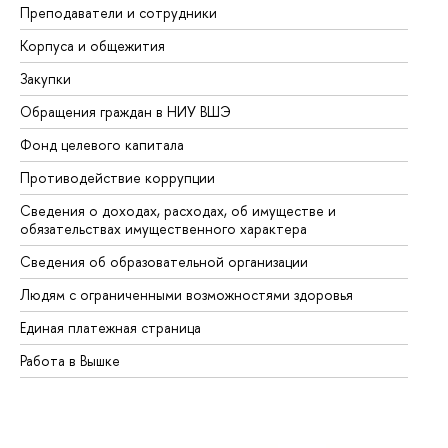
Преподаватели и сотрудники
Пр
Корпуса и общежития
Вы
Закупки
Пр
Обращения граждан в НИУ ВШЭ
Ас
Фонд целевого капитала
До
Противодействие коррупции
Це
Сведения о доходах, расходах, об имуществе и
Би
обязательствах имущественного характера
Об
Сведения об образовательной организации
Об
Людям с ограниченными возможностями здоровья
Единая платежная страница
Работа в Вышке