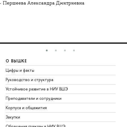
Першеева Александра Дмитриевна
О ВЫШКЕ
О
Цифры и факты
Ли
Руководство и структура
До
Устойчивое развитие в НИУ ВШЭ
Ол
Преподаватели и сотрудники
Пр
Корпуса и общежития
Вы
Закупки
Пр
Обращения граждан в НИУ ВШЭ
Ас