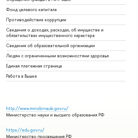
Фонд целевого капитала
До
Противодействие коррупции
Це
Сведения о доходах, расходах, об имуществе и
Би
обязательствах имущественного характера
Об
Сведения об образовательной организации
Об
Людям с ограниченными возможностями здоровья
Единая платежная страница
Работа в Вышке
http://www.minobrnauki.gov.ru/
Министерство науки и высшего образования РФ
https://edu.gov.ru/
Министерство просвещения РФ