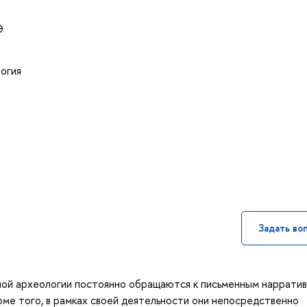
Э
логия
Задать во
ной археологии постоянно обращаются к письменным наррати
оме того, в рамках своей деятельности они непосредственно