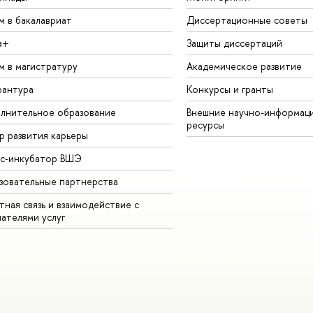
м в бакалавриат
Диссертационные советы
а+
Защиты диссертаций
м в магистратуру
Академическое развитие
рантура
Конкурсы и гранты
лнительное образование
Внешние научно-информац
ресурсы
р развития карьеры
ес-инкубатор ВШЭ
зовательные партнерства
ная связь и взаимодействие с
чателями услуг