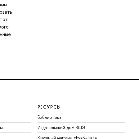
ммы
ковать
этот
кого
ажные
РЕСУРСЫ
Библиотека
ты
Издательский дом ВШЭ
Книжный магазин «БукВышка»