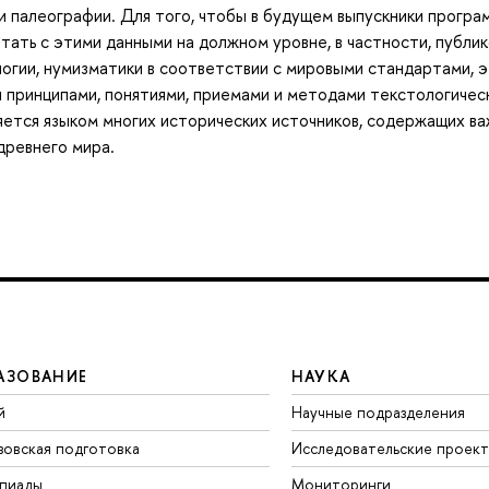
и палеографии. Для того, чтобы в будущем выпускники програ
отать с этими данными на должном уровне, в частности, публи
логии, нумизматики в соответствии с мировыми стандартами, 
и принципами, понятиями, приемами и методами текстологичес
ляется языком многих исторических источников, содержащих в
древнего мира.
АЗОВАНИЕ
НАУКА
й
Научные подразделения
зовская подготовка
Исследовательские проек
пиады
Мониторинги