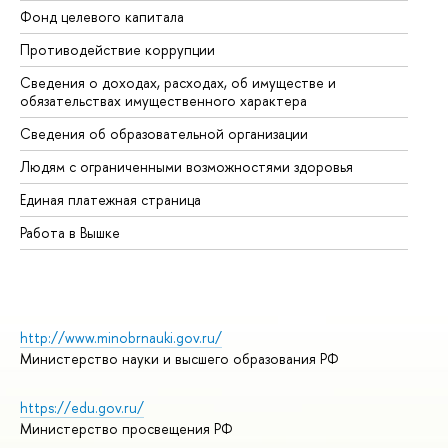
Фонд целевого капитала
До
Противодействие коррупции
Це
Сведения о доходах, расходах, об имуществе и
Би
обязательствах имущественного характера
Об
Сведения об образовательной организации
Об
Людям с ограниченными возможностями здоровья
Единая платежная страница
Работа в Вышке
http://www.minobrnauki.gov.ru/
Министерство науки и высшего образования РФ
https://edu.gov.ru/
Министерство просвещения РФ