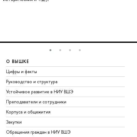
О ВЫШКЕ
О
Цифры и факты
Ли
Руководство и структура
До
Устойчивое развитие в НИУ ВШЭ
Ол
Преподаватели и сотрудники
Пр
Корпуса и общежития
Вы
Закупки
Пр
Обращения граждан в НИУ ВШЭ
Ас