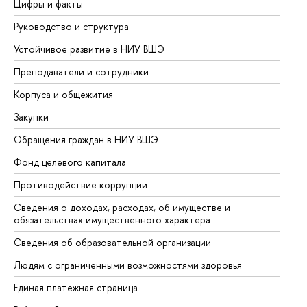
Цифры и факты
Ли
Руководство и структура
До
Устойчивое развитие в НИУ ВШЭ
Ол
Преподаватели и сотрудники
Пр
Корпуса и общежития
Вы
Закупки
Пр
Обращения граждан в НИУ ВШЭ
Ас
Фонд целевого капитала
До
Противодействие коррупции
Це
Сведения о доходах, расходах, об имуществе и
Би
обязательствах имущественного характера
Об
Сведения об образовательной организации
Об
Людям с ограниченными возможностями здоровья
Единая платежная страница