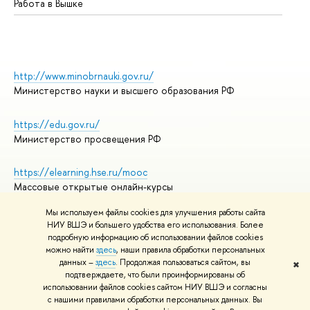
Работа в Вышке
http://www.minobrnauki.gov.ru/
Министерство науки и высшего образования РФ
https://edu.gov.ru/
Министерство просвещения РФ
https://elearning.hse.ru/mooc
Массовые открытые онлайн-курсы
Мы используем файлы cookies для улучшения работы сайта
НИУ ВШЭ и большего удобства его использования. Более
подробную информацию об использовании файлов cookies
© НИУ ВШЭ 1993–2026
Адреса и контакты
можно найти
здесь
, наши правила обработки персональных
Условия использования материалов
данных –
здесь
. Продолжая пользоваться сайтом, вы
✖
подтверждаете, что были проинформированы об
Политика конфиденциальности
использовании файлов cookies сайтом НИУ ВШЭ и согласны
Правила применения рекомендательных технологий в НИУ ВШЭ
с нашими правилами обработки персональных данных. Вы