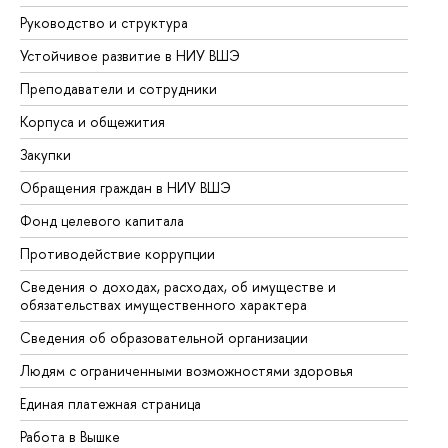
Руководство и структура
До
Устойчивое развитие в НИУ ВШЭ
Ол
Преподаватели и сотрудники
Пр
Корпуса и общежития
Вы
Закупки
Пр
Обращения граждан в НИУ ВШЭ
Ас
Фонд целевого капитала
До
Противодействие коррупции
Це
Сведения о доходах, расходах, об имуществе и
Би
обязательствах имущественного характера
Об
Сведения об образовательной организации
Об
Людям с ограниченными возможностями здоровья
Единая платежная страница
Работа в Вышке