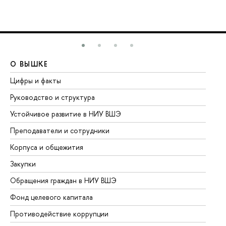
О ВЫШКЕ
О
Цифры и факты
Ли
Руководство и структура
До
Устойчивое развитие в НИУ ВШЭ
Ол
Преподаватели и сотрудники
Пр
Корпуса и общежития
Вы
Закупки
Пр
Обращения граждан в НИУ ВШЭ
Ас
Фонд целевого капитала
До
Противодействие коррупции
Це