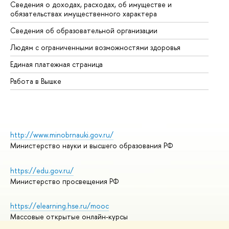
Сведения о доходах, расходах, об имуществе и
Би
обязательствах имущественного характера
Об
Сведения об образовательной организации
Об
Людям с ограниченными возможностями здоровья
Единая платежная страница
Работа в Вышке
http://www.minobrnauki.gov.ru/
Министерство науки и высшего образования РФ
https://edu.gov.ru/
Министерство просвещения РФ
https://elearning.hse.ru/mooc
Массовые открытые онлайн-курсы