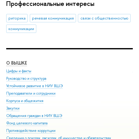
Профессиональные интересы
риторика
речевая коммуникация
связи с общественностью
коммуникации
О ВЫШКЕ
ОБ
Цифры и факты
Ли
Руководство и структура
Дов
Устойчивое развитие в НИУ ВШЭ
Ол
Преподаватели и сотрудники
При
Корпуса и общежития
Вы
Закупки
При
Обращения граждан в НИУ ВШЭ
Асп
Фонд целевого капитала
Доп
Противодействие коррупции
Цен
Сведения о доходах, расходах, об имуществе и обязательствах
Биз