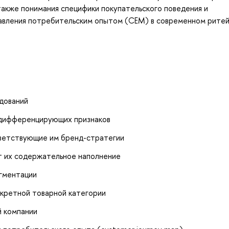
также понимания специфики покупательского поведения и
авления потребительским опытом (СЕМ) в современном рите
дований
 дифференцирующих признаков
тветствующие им бренд-стратегии
т их содержательное наполнение
егментации
нкретной товарной категории
й компании