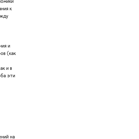
номики
ния к
ежду
ния и
ов (как
к и в
оба эти
ений на