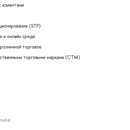
с клиентами
ционирование (STP)
н и онлайн среде
розничной торговле
бственными торговыми марками (СТМ)
нлайн