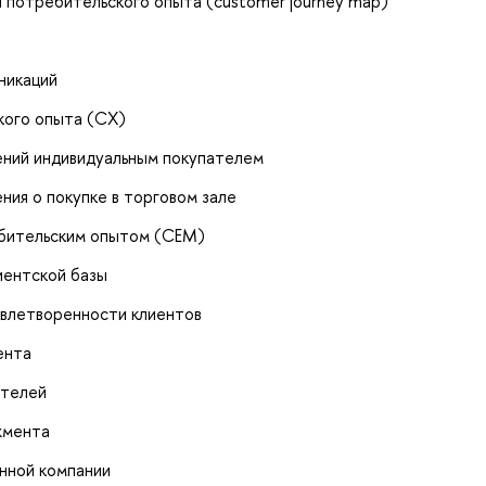
 потребительского опыта (customer journey map)
никаций
кого опыта (СХ)
ений индивидуальным покупателем
ния о покупке в торговом зале
ебительским опытом (СЕМ)
иентской базы
овлетворенности клиентов
ента
ателей
жмента
нной компании