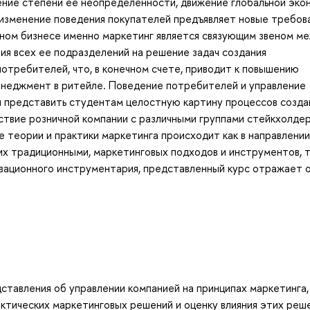
ние степени ее неопределенности, движение глобальной эко
, изменение поведения покупателей предъявляет новые требова
нном бизнесе именно маркетинг является связующим звеном м
ия всех ее подразделений на решение задач создания
отребителей, что, в конечном счете, приводит к повышению
енеджмент в ритейле. Поведение потребителей и управление
ы представить студентам целостную картину процессов созда
твие розничной компании с различными группами стейкхолдер
ие теории и практики маркетинга происходит как в направлении
 традиционными, маркетинговых подходов и инструментов, та
овационного инструментария, представленный курс отражает 
тавления об управлении компанией на принципах маркетинга,
ктических маркетинговых решений и оценку влияния этих реш