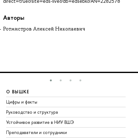
direct=true&site=eds-live&db=edsebk&AN=2282578
Авторы
Ротмистров Алексей Николаевич
О ВЫШКЕ
О
Цифры и факты
Ли
Руководство и структура
До
Устойчивое развитие в НИУ ВШЭ
Ол
Преподаватели и сотрудники
Пр