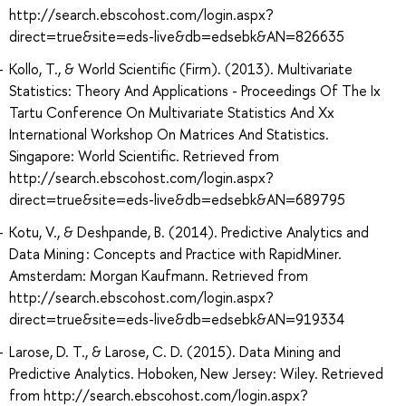
http://search.ebscohost.com/login.aspx?
direct=true&site=eds-live&db=edsebk&AN=826635
Kollo, T., & World Scientific (Firm). (2013). Multivariate
Statistics: Theory And Applications - Proceedings Of The Ix
Tartu Conference On Multivariate Statistics And Xx
International Workshop On Matrices And Statistics.
Singapore: World Scientific. Retrieved from
http://search.ebscohost.com/login.aspx?
direct=true&site=eds-live&db=edsebk&AN=689795
Kotu, V., & Deshpande, B. (2014). Predictive Analytics and
Data Mining : Concepts and Practice with RapidMiner.
Amsterdam: Morgan Kaufmann. Retrieved from
http://search.ebscohost.com/login.aspx?
direct=true&site=eds-live&db=edsebk&AN=919334
Larose, D. T., & Larose, C. D. (2015). Data Mining and
Predictive Analytics. Hoboken, New Jersey: Wiley. Retrieved
from http://search.ebscohost.com/login.aspx?