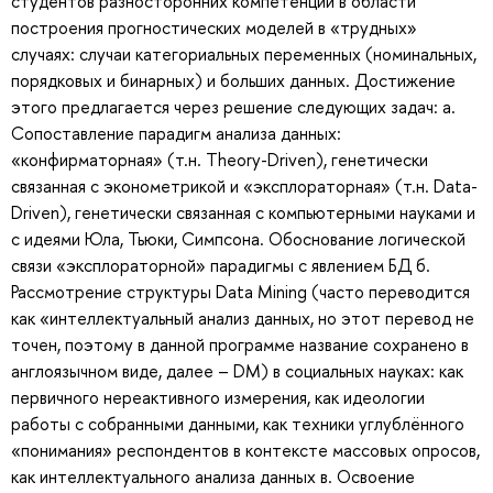
студентов разносторонних компетенций в области
построения прогностических моделей в «трудных»
случаях: случаи категориальных переменных (номинальных,
порядковых и бинарных) и больших данных. Достижение
этого предлагается через решение следующих задач: а.
Сопоставление парадигм анализа данных:
«конфирматорная» (т.н. Theory-Driven), генетически
связанная с эконометрикой и «эксплораторная» (т.н. Data-
Driven), генетически связанная с компьютерными науками и
с идеями Юла, Тьюки, Симпсона. Обоснование логической
связи «эксплораторной» парадигмы с явлением БД б.
Рассмотрение структуры Data Mining (часто переводится
как «интеллектуальный анализ данных, но этот перевод не
точен, поэтому в данной программе название сохранено в
англоязычном виде, далее – DM) в социальных науках: как
первичного нереактивного измерения, как идеологии
работы с собранными данными, как техники углублённого
«понимания» респондентов в контексте массовых опросов,
как интеллектуального анализа данных в. Освоение