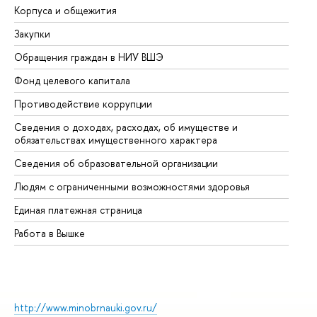
Корпуса и общежития
Вы
Закупки
Пр
Обращения граждан в НИУ ВШЭ
Ас
Фонд целевого капитала
До
Противодействие коррупции
Це
Сведения о доходах, расходах, об имуществе и
Би
обязательствах имущественного характера
Об
Сведения об образовательной организации
Об
Людям с ограниченными возможностями здоровья
Единая платежная страница
Работа в Вышке
http://www.minobrnauki.gov.ru/