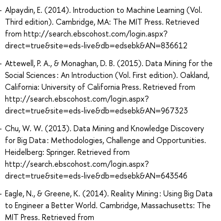
Alpaydin, E. (2014). Introduction to Machine Learning (Vol.
Third edition). Cambridge, MA: The MIT Press. Retrieved
from http://search.ebscohost.com/login.aspx?
direct=true&site=eds-live&db=edsebk&AN=836612
Attewell, P. A., & Monaghan, D. B. (2015). Data Mining for the
Social Sciences : An Introduction (Vol. First edition). Oakland,
California: University of California Press. Retrieved from
http://search.ebscohost.com/login.aspx?
direct=true&site=eds-live&db=edsebk&AN=967323
Chu, W. W. (2013). Data Mining and Knowledge Discovery
for Big Data : Methodologies, Challenge and Opportunities.
Heidelberg: Springer. Retrieved from
http://search.ebscohost.com/login.aspx?
direct=true&site=eds-live&db=edsebk&AN=643546
Eagle, N., & Greene, K. (2014). Reality Mining : Using Big Data
to Engineer a Better World. Cambridge, Massachusetts: The
MIT Press. Retrieved from