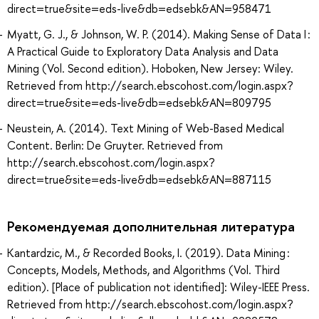
direct=true&site=eds-live&db=edsebk&AN=958471
Myatt, G. J., & Johnson, W. P. (2014). Making Sense of Data I :
A Practical Guide to Exploratory Data Analysis and Data
Mining (Vol. Second edition). Hoboken, New Jersey: Wiley.
Retrieved from http://search.ebscohost.com/login.aspx?
direct=true&site=eds-live&db=edsebk&AN=809795
Neustein, A. (2014). Text Mining of Web-Based Medical
Content. Berlin: De Gruyter. Retrieved from
http://search.ebscohost.com/login.aspx?
direct=true&site=eds-live&db=edsebk&AN=887115
Рекомендуемая дополнительная литература
Kantardzic, M., & Recorded Books, I. (2019). Data Mining :
Concepts, Models, Methods, and Algorithms (Vol. Third
edition). [Place of publication not identified]: Wiley-IEEE Press.
Retrieved from http://search.ebscohost.com/login.aspx?