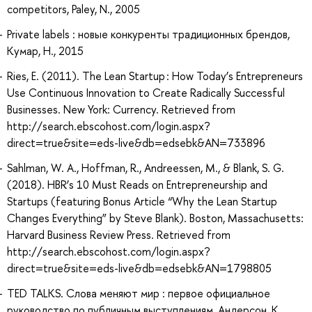
competitors, Paley, N., 2005
Private labels : новые конкуренты традиционных брендов,
Кумар, Н., 2015
Ries, E. (2011). The Lean Startup : How Today’s Entrepreneurs
Use Continuous Innovation to Create Radically Successful
Businesses. New York: Currency. Retrieved from
http://search.ebscohost.com/login.aspx?
direct=true&site=eds-live&db=edsebk&AN=733896
Sahlman, W. A., Hoffman, R., Andreessen, M., & Blank, S. G.
(2018). HBR’s 10 Must Reads on Entrepreneurship and
Startups (featuring Bonus Article “Why the Lean Startup
Changes Everything” by Steve Blank). Boston, Massachusetts:
Harvard Business Review Press. Retrieved from
http://search.ebscohost.com/login.aspx?
direct=true&site=eds-live&db=edsebk&AN=1798805
TED TALKS. Слова меняют мир : первое официальное
руководство по публичным выступлениям, Андерсон, К.,