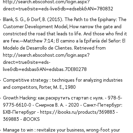
http://search.ebscohost.com/login.aspx?
direct=true&site=eds-live&db=edsebk&AN=780832
Blank, S. G., & Dorf, B. (2015). The Path to the Epiphany: The
Customer Development Model, How narrow the gate and
constricted the road that leads to life. And those who find it
are few.—Matthew 7:14 ; El camino a la Epifanía del Señor: El
Modelo de Desarrollo de Clientes. Retrieved from
http://search.ebscohost.com/login.aspx?
direct=true&site=eds-
live&db=edsbas&AN=edsbas.7DE80278
Competitive strategy : techniques for analyzing industries
and competitors, Porter, M. E., 1980
Growth Hacking: как раскрутить стартап с нуля. - 978-5-
9775-6610-0 - Смирнов В. А. - 2020 - Санкт-Петербург:
БХВ-Петербург - https://ibooks.ru/products/369883 -
369883 - iBOOKS
Manage to win : revitalize your business, wrong-foot your