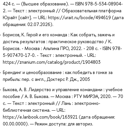
424 с. — (Высшее образование). — ISBN 978-5-534-08904-
2. — Текст : электронный // Образовательная платформа
Юрайт [сайт]. — URL: https://urait.ru/bcode/494619 (дата
обращения: 02.07.2026).
Борисов, К. Герой и его команда : Как собрать, зажечь и
достичь результатов : практическое руководство / К.
Борисов. - Москва : Альпина ПРО, 2022. - 208 с. - ISBN 978-
5-907470-17-0. - Текст : электронный. - URL:
https://znanium.com/catalog/product/1904803
Брендинг и ценообразование : как победить в гонке за
прибыль: пер. с англ., Доктерс Р. Дж., 2005
Быкова, А. В. Лидерство и управление командами : учебное
пособие / А. В. Быкова. — Москва : РТУ МИРЭА, 2020. — 70
с. — Текст : электронный // Лань : электронно-
библиотечная система. — URL:
https://e.lanbook.com/book/163921 (дата обращения:
00.00.0000). — Режим доступа: для авториз.