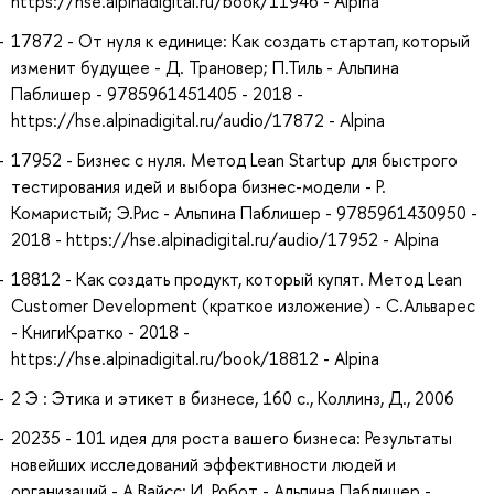
https://hse.alpinadigital.ru/book/11946 - Alpina
17872 - От нуля к единице: Как создать стартап, который
изменит будущее - Д. Трановер; П.Тиль - Альпина
Паблишер - 9785961451405 - 2018 -
https://hse.alpinadigital.ru/audio/17872 - Alpina
17952 - Бизнес с нуля. Метод Lean Startup для быстрого
тестирования идей и выбора бизнес-модели - Р.
Комаристый; Э.Рис - Альпина Паблишер - 9785961430950 -
2018 - https://hse.alpinadigital.ru/audio/17952 - Alpina
18812 - Как создать продукт, который купят. Метод Lean
Customer Development (краткое изложение) - С.Альварес
- КнигиКратко - 2018 -
https://hse.alpinadigital.ru/book/18812 - Alpina
2 Э : Этика и этикет в бизнесе, 160 с., Коллинз, Д., 2006
20235 - 101 идея для роста вашего бизнеса: Результаты
новейших исследований эффективности людей и
организаций - А.Вайсc; И. Робот - Альпина Паблишер -