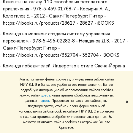
Клиенты на халяву. 110 способов их бесплатного
привлечения - 978-5-459-01768-7 - Косырин А. А.,
Колотилов Е. - 2012 - Санкт-Петербург: Питер -
https://ibooks.ru/products/28627 - 28627 - iBOOKS
Команда на миллион: создаем систему управления
персоналом - 978-5-496-02282-8 - Нежданов Д.В. - 2017 -
Санкт-Петербург: Питер -
https://ibooks.ru/products/352704 - 352704 - iBOOKS
Команда победителей. Лидерство в стиле Свена-Йорана
Эрикссона, Биркиншоу Дж., Крейнер С., 2005
Мы используем файлы cookies для улучшения работы сайта
Коммерческое ценообразование : Учебник, Липсиц И.В.,
НИУ ВШЭ и большего удобства его использования. Более
2000
подробную информацию об использовании файлов cookies
можно найти
здесь
, наши правила обработки персональных
Коммерческое ценообразование, Сарафанова, Е. В., 2004
данных –
здесь
. Продолжая пользоваться сайтом, вы
✖
подтверждаете, что были проинформированы об
Коммерческое ценообразование, учебник, Высш. шк. экон.
использовании файлов cookies сайтом НИУ ВШЭ и согласны
с нашими правилами обработки персональных данных. Вы
(гос. ун-т), М-во экон. РФ, М-во общ. и проф. образов. РФ,
можете отключить файлы cookies в настройках Вашего
368 с., Липсиц, И. В., 1999
браузера.