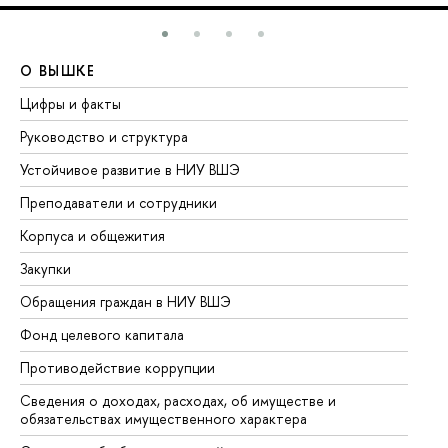
О ВЫШКЕ
О
Цифры и факты
Ли
Руководство и структура
До
Устойчивое развитие в НИУ ВШЭ
Ол
Преподаватели и сотрудники
Пр
Корпуса и общежития
Вы
Закупки
Пр
Обращения граждан в НИУ ВШЭ
Ас
Фонд целевого капитала
До
Противодействие коррупции
Це
Сведения о доходах, расходах, об имуществе и
Би
обязательствах имущественного характера
Об