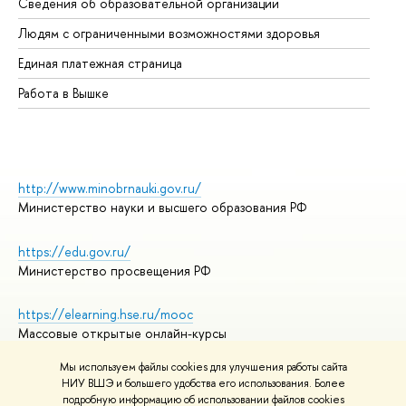
Сведения об образовательной организации
Об
Людям с ограниченными возможностями здоровья
Единая платежная страница
Работа в Вышке
http://www.minobrnauki.gov.ru/
Министерство науки и высшего образования РФ
https://edu.gov.ru/
Министерство просвещения РФ
https://elearning.hse.ru/mooc
Массовые открытые онлайн-курсы
Мы используем файлы cookies для улучшения работы сайта
НИУ ВШЭ и большего удобства его использования. Более
подробную информацию об использовании файлов cookies
© НИУ ВШЭ 1993–2026
Адреса и контакты