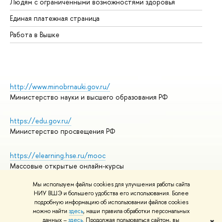
Людям с ограниченными возможностями здоровья
Единая платежная страница
Работа в Вышке
http://www.minobrnauki.gov.ru/
Министерство науки и высшего образования РФ
https://edu.gov.ru/
Министерство просвещения РФ
https://elearning.hse.ru/mooc
Массовые открытые онлайн-курсы
Мы используем файлы cookies для улучшения работы сайта
НИУ ВШЭ и большего удобства его использования. Более
подробную информацию об использовании файлов cookies
© НИУ ВШЭ 1993–2026
Адреса и контакты
можно найти
здесь
, наши правила обработки персональных
Условия использования материалов
данных –
здесь
. Продолжая пользоваться сайтом, вы