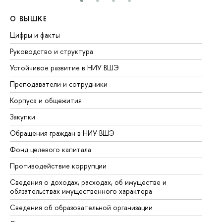
О ВЫШКЕ
О
Цифры и факты
Ли
Руководство и структура
До
Устойчивое развитие в НИУ ВШЭ
Ол
Преподаватели и сотрудники
Пр
Корпуса и общежития
Вы
Закупки
Пр
Обращения граждан в НИУ ВШЭ
Ас
Фонд целевого капитала
До
Противодействие коррупции
Це
Сведения о доходах, расходах, об имуществе и
Би
обязательствах имущественного характера
Об
Сведения об образовательной организации
Об