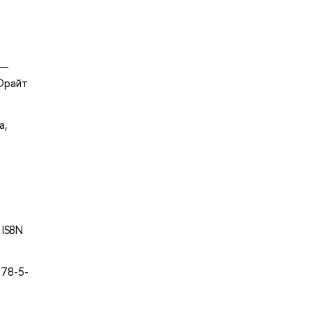
 —
 Юрайт
а,
 ISBN
978-5-