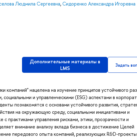
селова Людмила Сергеевна
,
Сидоренко Александра Игоревна
Дополнительные материалы в
Задать во
LMS
ки компаний" нацелена на изучение принципов устойчивого раз
и, социальными и управленческими (ESG) аспектами в корпора
уденты познакомятся с основами устойчивого развития, страте
йствия на окружающую среду, социальными инициативами и
е с практиками управления рисками, этики, прозрачности и
еляет внимание анализу вклада бизнеса в достижение Целей
чение передового опыта компаний, реализующих R&D-проекты 