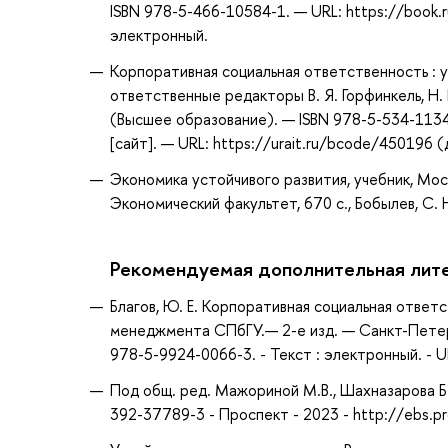
ISBN 978-5-466-10584-1. — URL: https://book.
электронный.
Корпоративная социальная ответственность : уче
ответственные редакторы В. Я. Горфинкель, Н.
(Высшее образование). — ISBN 978-5-534-113
[сайт]. — URL: https://urait.ru/bcode/450196 
Экономика устойчивого развития, учебник, Мо
Экономический факультет, 670 с., Бобылев, С. 
Рекомендуемая дополнительная лит
Благов, Ю. Е. Корпоративная социальная ответс
менеджмента СПбГУ.— 2-е изд. — Санкт-Петерб
978-5-9924-0066-3. - Текст : электронный. - 
Под общ. ред. Мажориной М.В., Шахназарова Б.
392-37789-3 - Проспект - 2023 - http://ebs.