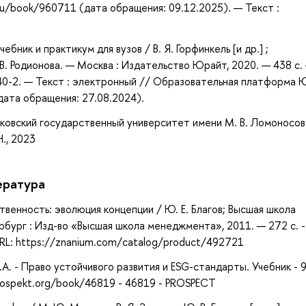
ru/book/960711 (дата обращения: 09.12.2025). — Текст :
бник и практикум для вузов / В. Я. Горфинкель [и др.] ;
 В. Родионова. — Москва : Издательство Юрайт, 2020. — 438 с.
40-2. — Текст : электронный // Образовательная платформа
(дата обращения: 27.08.2024).
сковский государственный университет имени М. В. Ломоносов
Н., 2023
ература
твенность: эволюция концепции / Ю. Е. Благов; Высшая школа
ург : Изд-во «Высшая школа менеджмента», 2011. — 272 с. -
URL: https://znanium.com/catalog/product/492721
А. - Право устойчивого развития и ESG-стандарты. Учебник - 
prospekt.org/book/46819 - 46819 - PROSPECT