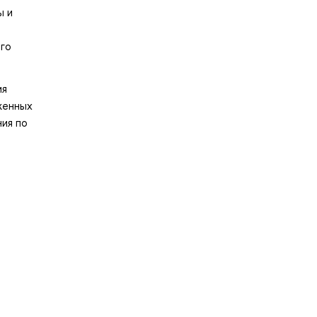
ы и
ого
ия
женных
ния по