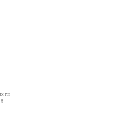
ях по
ой