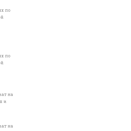
ях по
ой
ях по
ой
мат на
х и
мат на