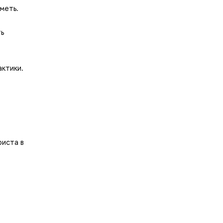
меть.
ть
актики.
иста в