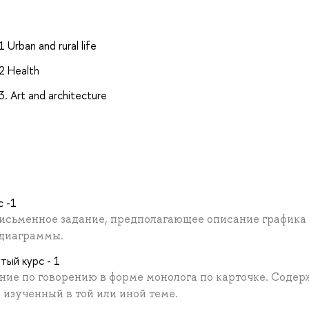
 Urban and rural life
 2 Health
. Art and architecture
с -1
исьменное задание, предполагающее описание графика
 диаграммы.
тый курс - 1
ние по говорению в форме монолога по карточке. Соде
 изученный в той или иной теме.