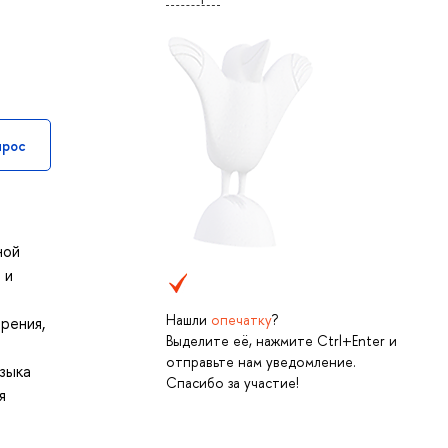
прос
ной
 и
Нашли
опечатку
?
рения,
Выделите её, нажмите Ctrl+Enter и
отправьте нам уведомление.
языка
Спасибо за участие!
я