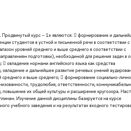
к. Продвинутый курс – 1» являются:  формирование и дальне
нции студентов в устной и письменной речи в соответствии с
азон уровней среднего и выше среднего в соответствии с
правлениям подготовки), необходимой для решения задач в 
;  овладение нормами английского языка как средства
, овладение и дальнейшее развитие речевых умений аудирован
ей среднего и выше среднего;  формирование социально-личн
низованности, трудолюбия, ответственности, коммуникабельн
, повышение их общей культуры и расширение кругозора. Нас
плинам. Изучение данной дисциплины базируется на курсе
ного учебного заведения и на результатах входного тестиров