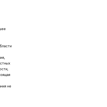
йшее
области
ия,
остных
ости,
тоящая
ания не