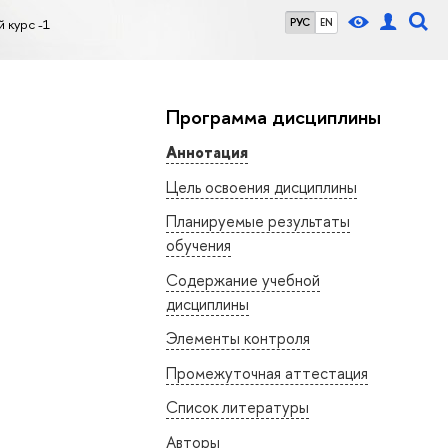
 курс -1
РУС
EN
Программа дисциплины
Аннотация
Цель освоения дисциплины
Планируемые результаты
обучения
Содержание учебной
дисциплины
Элементы контроля
Промежуточная аттестация
Список литературы
Авторы