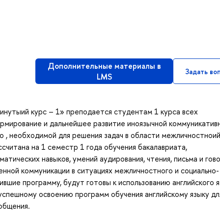
Дополнительные материалы в
Задать во
LMS
винутыий курс – 1» преподается студентам 1 курса всех
ормирование и дальнейшее развитие иноязычной коммуникатив
о , необходимой для решения задач в области межличностноий
считана на 1 семестр 1 года обучения бакалавриата,
атических навыков, умений аудирования, чтения, письма и гово
нной коммуникации в ситуациях межличностного и социально-
ившие программу, будут готовы к использованию английского 
успешному освоению программ обучения английскому языку дл
общения.