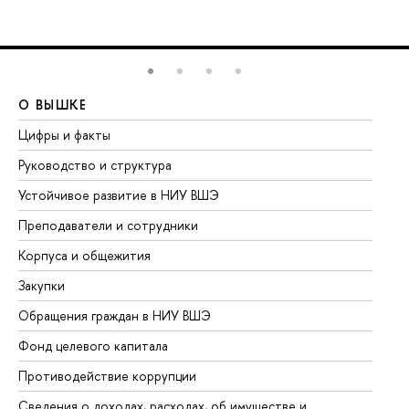
О ВЫШКЕ
О
Цифры и факты
Ли
Руководство и структура
До
Устойчивое развитие в НИУ ВШЭ
Ол
Преподаватели и сотрудники
Пр
Корпуса и общежития
Вы
Закупки
Пр
Обращения граждан в НИУ ВШЭ
Ас
Фонд целевого капитала
До
Противодействие коррупции
Це
Сведения о доходах, расходах, об имуществе и
Би