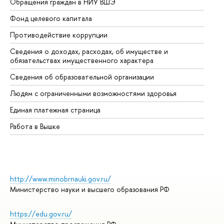
Обращения граждан в НИУ ВШЭ
Ас
Фонд целевого капитала
До
Противодействие коррупции
Це
Сведения о доходах, расходах, об имуществе и
Би
обязательствах имущественного характера
Об
Сведения об образовательной организации
Об
Людям с ограниченными возможностями здоровья
Единая платежная страница
Работа в Вышке
http://www.minobrnauki.gov.ru/
Министерство науки и высшего образования РФ
https://edu.gov.ru/