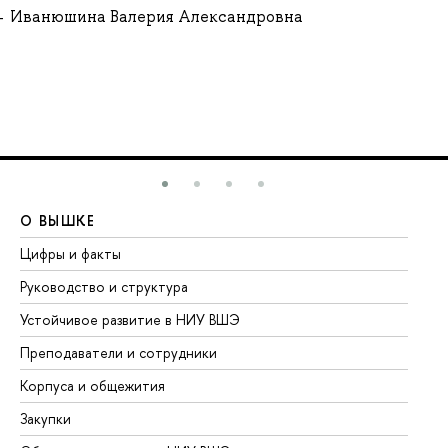
Иванюшина Валерия Александровна
О ВЫШКЕ
О
Цифры и факты
Ли
Руководство и структура
До
Устойчивое развитие в НИУ ВШЭ
Ол
Преподаватели и сотрудники
Пр
Корпуса и общежития
Вы
Закупки
Пр