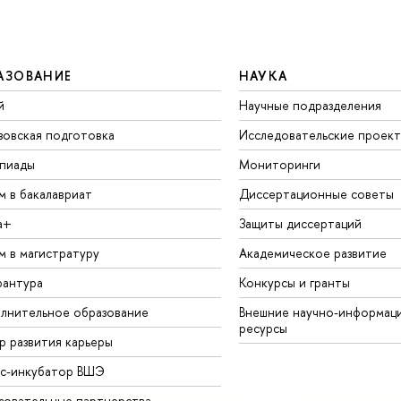
АЗОВАНИЕ
НАУКА
й
Научные подразделения
зовская подготовка
Исследовательские проек
пиады
Мониторинги
м в бакалавриат
Диссертационные советы
а+
Защиты диссертаций
м в магистратуру
Академическое развитие
рантура
Конкурсы и гранты
лнительное образование
Внешние научно-информац
ресурсы
р развития карьеры
ес-инкубатор ВШЭ
зовательные партнерства