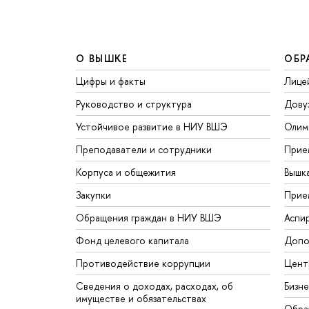
О ВЫШКЕ
ОБР
Цифры и факты
Лице
Руководство и структура
Дову
Устойчивое развитие в НИУ ВШЭ
Олим
Преподаватели и сотрудники
Прие
Корпуса и общежития
Вышк
Закупки
Прие
Обращения граждан в НИУ ВШЭ
Аспи
Фонд целевого капитала
Допо
Противодействие коррупции
Цент
Сведения о доходах, расходах, об
Бизн
имуществе и обязательствах
Обра