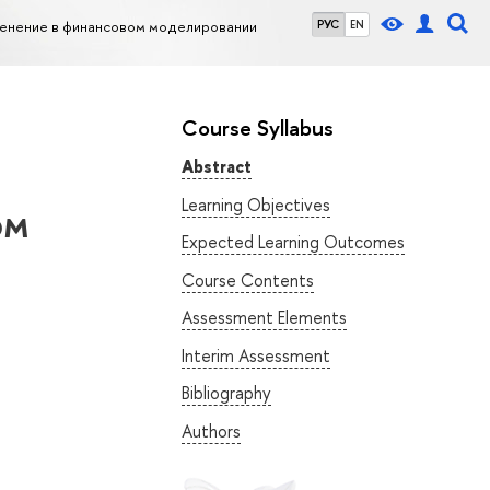
именение в финансовом моделировании
РУС
EN
Course Syllabus
Abstract
Learning Objectives
ом
Expected Learning Outcomes
Course Contents
Assessment Elements
Interim Assessment
Bibliography
Authors