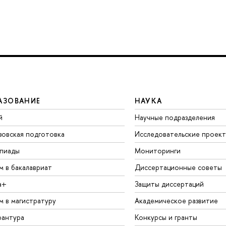
АЗОВАНИЕ
НАУКА
й
Научные подразделения
зовская подготовка
Исследовательские проек
пиады
Мониторинги
м в бакалавриат
Диссертационные советы
а+
Защиты диссертаций
м в магистратуру
Академическое развитие
рантура
Конкурсы и гранты