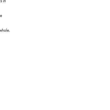
s in
he
whole.