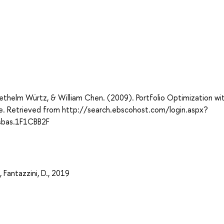
Diethelm Würtz, & William Chen. (2009). Portfolio Optimization wi
ne. Retrieved from http://search.ebscohost.com/login.aspx?
sbas.1F1CBB2F
 Fantazzini, D., 2019