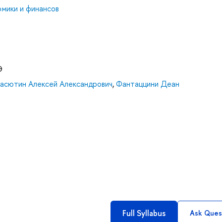
мики и финансов
Э
асютин Алексей Александрович
,
Фантаццини Деан
Full Syllabus
Ask Ques