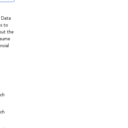
g Data
ts to
out the
assume
ncial
rch
rch