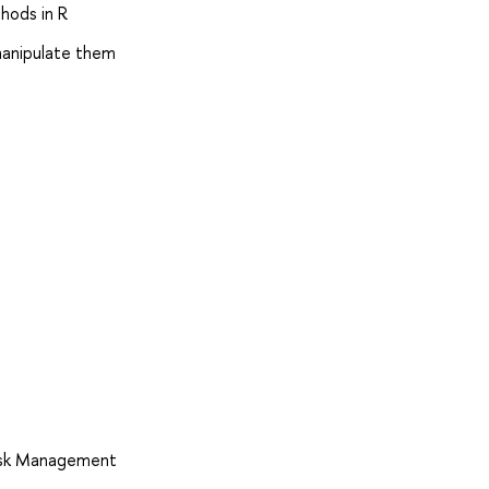
hods in R
 manipulate them
Risk Management