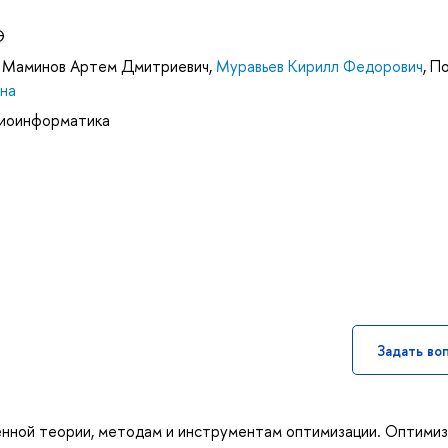
Э
,
Маминов Артем Дмитриевич
,
Муравьев Кирилл Федорович
,
По
на
биоинформатика
Задать во
нной теории, методам и инструментам оптимизации. Оптимиз