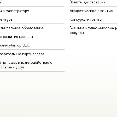
а+
Защиты диссертаций
м в магистратуру
Академическое развитие
рантура
Конкурсы и гранты
лнительное образование
Внешние научно-информац
ресурсы
р развития карьеры
ес-инкубатор ВШЭ
зовательные партнерства
ная связь и взаимодействие с
чателями услуг