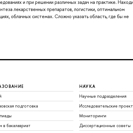
едованиях и при решении различных задач на практике. Наход
нтеза лекарственных препаратов, логистики, оптимальном
иях, облачных системах. Сложно указать область, где бы не
АЗОВАНИЕ
НАУКА
й
Научные подразделения
зовская подготовка
Исследовательские проек
пиады
Мониторинги
м в бакалавриат
Диссертационные советы