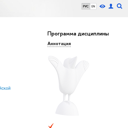
РУС
EN
Программа дисциплины
Аннотация
йской