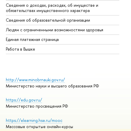
Сведения о доходах, расходах, об имуществе и
Би
обязательствах имущественного характера
Об
Сведения об образовательной организации
Об
Людям с ограниченными возможностями здоровья
Единая платежная страница
Работа в Вышке
http://www.minobrnauki.gov.ru/
Министерство науки и высшего образования РФ
https://edu.gov.ru/
Министерство просвещения РФ
https://elearning.hse.ru/mooc
Массовые открытые онлайн-курсы