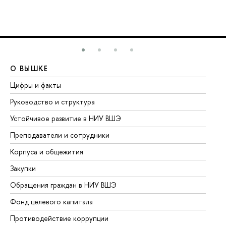
О ВЫШКЕ
О
Цифры и факты
Ли
Руководство и структура
До
Устойчивое развитие в НИУ ВШЭ
Ол
Преподаватели и сотрудники
Пр
Корпуса и общежития
Вы
Закупки
Пр
Обращения граждан в НИУ ВШЭ
Ас
Фонд целевого капитала
До
Противодействие коррупции
Це