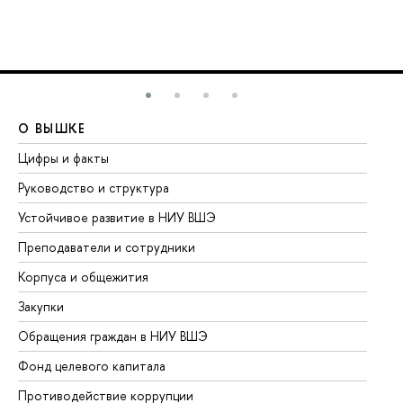
О ВЫШКЕ
О
Цифры и факты
Ли
Руководство и структура
До
Устойчивое развитие в НИУ ВШЭ
Ол
Преподаватели и сотрудники
Пр
Корпуса и общежития
Вы
Закупки
Пр
Обращения граждан в НИУ ВШЭ
Ас
Фонд целевого капитала
До
Противодействие коррупции
Це