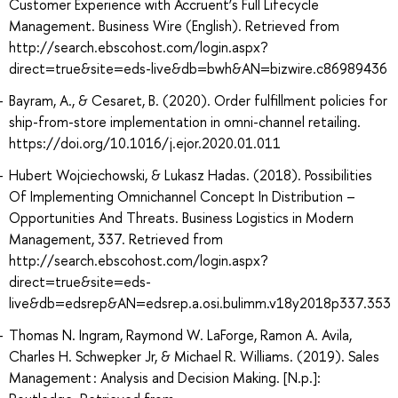
Customer Experience with Accruent’s Full Lifecycle
Management. Business Wire (English). Retrieved from
http://search.ebscohost.com/login.aspx?
direct=true&site=eds-live&db=bwh&AN=bizwire.c86989436
Bayram, A., & Cesaret, B. (2020). Order fulfillment policies for
ship-from-store implementation in omni-channel retailing.
https://doi.org/10.1016/j.ejor.2020.01.011
Hubert Wojciechowski, & Lukasz Hadas. (2018). Possibilities
Of Implementing Omnichannel Concept In Distribution –
Opportunities And Threats. Business Logistics in Modern
Management, 337. Retrieved from
http://search.ebscohost.com/login.aspx?
direct=true&site=eds-
live&db=edsrep&AN=edsrep.a.osi.bulimm.v18y2018p337.353
Thomas N. Ingram, Raymond W. LaForge, Ramon A. Avila,
Charles H. Schwepker Jr, & Michael R. Williams. (2019). Sales
Management : Analysis and Decision Making. [N.p.]: