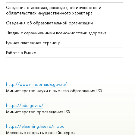
Сведения о доходах, расходах, об имуществе и
Би
обязательствах имущественного характера
Об
Сведения об образовательной организации
Об
Людям с ограниченными возможностями здоровья
Единая платежная страница
Работа в Вышке
http://www.minobrnauki.gov.ru/
Министерство науки и высшего образования РФ
https://edu.gov.ru/
Министерство просвещения РФ
https://elearning.hse.ru/mooc
Массовые открытые онлайн-курсы