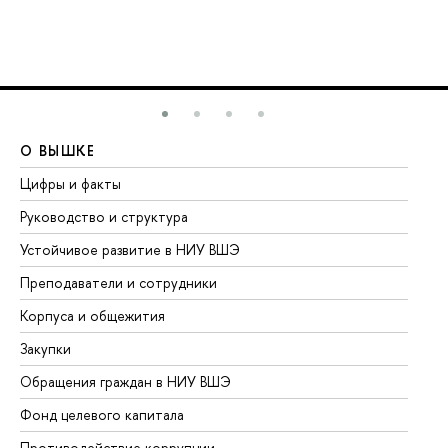
О ВЫШКЕ
О
Цифры и факты
Ли
Руководство и структура
До
Устойчивое развитие в НИУ ВШЭ
Ол
Преподаватели и сотрудники
Пр
Корпуса и общежития
Вы
Закупки
Пр
Обращения граждан в НИУ ВШЭ
Ас
Фонд целевого капитала
До
Противодействие коррупции
Це