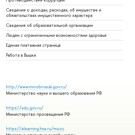
Сведения о доходах, расходах, об имуществе и
Би
обязательствах имущественного характера
Об
Сведения об образовательной организации
Об
Людям с ограниченными возможностями здоровья
Единая платежная страница
Работа в Вышке
http://www.minobrnauki.gov.ru/
Министерство науки и высшего образования РФ
https://edu.gov.ru/
Министерство просвещения РФ
https://elearning.hse.ru/mooc
Массовые открытые онлайн-курсы