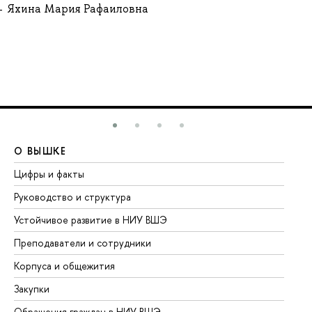
Яхина Мария Рафаиловна
О ВЫШКЕ
О
Цифры и факты
Ли
Руководство и структура
До
Устойчивое развитие в НИУ ВШЭ
Ол
Преподаватели и сотрудники
Пр
Корпуса и общежития
Вы
Закупки
Пр
Обращения граждан в НИУ ВШЭ
Ас