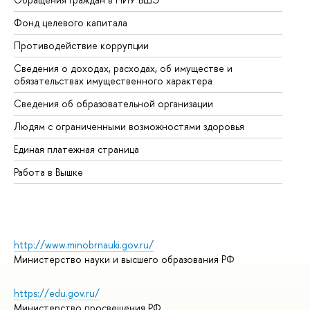
Фонд целевого капитала
До
Противодействие коррупции
Це
Сведения о доходах, расходах, об имуществе и
Би
обязательствах имущественного характера
Об
Сведения об образовательной организации
Об
Людям с ограниченными возможностями здоровья
Единая платежная страница
Работа в Вышке
http://www.minobrnauki.gov.ru/
Министерство науки и высшего образования РФ
https://edu.gov.ru/
Министерство просвещения РФ