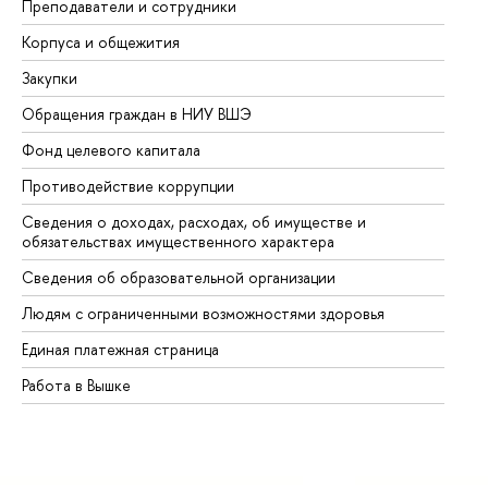
Преподаватели и сотрудники
Пр
Корпуса и общежития
Вы
Закупки
Пр
Обращения граждан в НИУ ВШЭ
Ас
Фонд целевого капитала
До
Противодействие коррупции
Це
Сведения о доходах, расходах, об имуществе и
Би
обязательствах имущественного характера
Об
Сведения об образовательной организации
Об
Людям с ограниченными возможностями здоровья
Единая платежная страница
Работа в Вышке