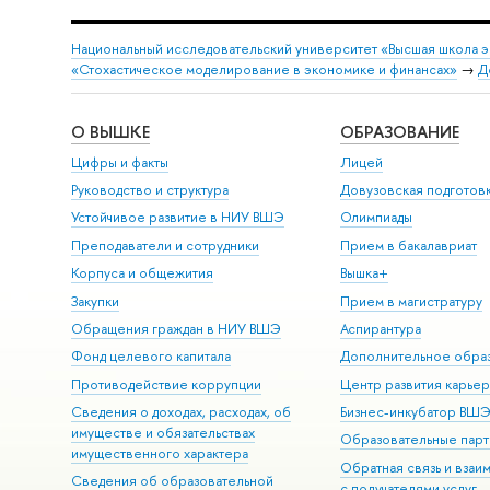
Национальный исследовательский университет «Высшая школа 
«Стохастическое моделирование в экономике и финансах»
→
Д
О ВЫШКЕ
ОБРАЗОВАНИЕ
Цифры и факты
Лицей
Руководство и структура
Довузовская подготов
Устойчивое развитие в НИУ ВШЭ
Олимпиады
Преподаватели и сотрудники
Прием в бакалавриат
Корпуса и общежития
Вышка+
Закупки
Прием в магистратуру
Обращения граждан в НИУ ВШЭ
Аспирантура
Фонд целевого капитала
Дополнительное обра
Противодействие коррупции
Центр развития карье
Сведения о доходах, расходах, об
Бизнес-инкубатор ВШ
имуществе и обязательствах
Образовательные парт
имущественного характера
Обратная связь и взаи
Сведения об образовательной
с получателями услуг