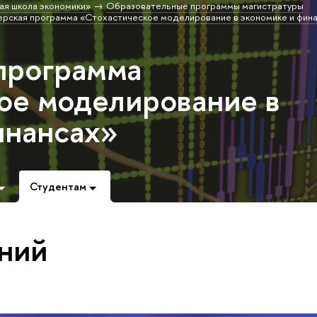
ая школа экономики»
Образовательные программы магистратуры
рская программа «Стохастическое моделирование в экономике и фин
программа
ое моделирование в
инансах»
Студентам
ний