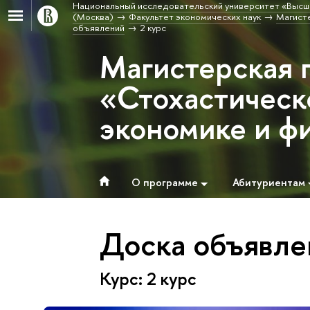
Национальный исследовательский университет «Высш
(Москва)
Факультет экономических наук
Магисте
объявлений
2 курс
Магистерская 
«Стохастическ
экономике и ф
О программе
Абитуриентам
Доска объявле
Курс: 2 курс