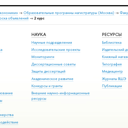
экономики»
→
Образовательные программы магистратуры (Москва)
→
Факу
оска объявлений
→
2 курс
НАУКА
РЕСУРСЫ
Научные подразделения
Библиотека
ка
Исследовательские проекты
Издательский 
Мониторинги
Книжный магаз
Диссертационные советы
Типография
Защиты диссертаций
Медиацентр
Академическое развитие
Журналы ВШЭ
Конкурсы и гранты
Публикации
зование
Внешние научно-информационные
ресурсы
ры
Э
нерства
модействие