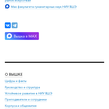
рынок искусства»
Max факультета гуманитарных наук НИУ ВШЭ
О ВЫШКЕ
ОБ
Цифры и факты
Ли
Руководство и структура
Дов
Устойчивое развитие в НИУ ВШЭ
Ол
Преподаватели и сотрудники
При
Корпуса и общежития
Вы