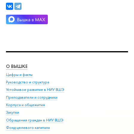
О ВЫШКЕ
ОБ
Цифры и факты
Ли
Руководство и структура
Дов
Устойчивое развитие в НИУ ВШЭ
Ол
Преподаватели и сотрудники
При
Корпуса и общежития
Вы
Закупки
При
Обращения граждан в НИУ ВШЭ
Ас
Фонд целевого капитала
До