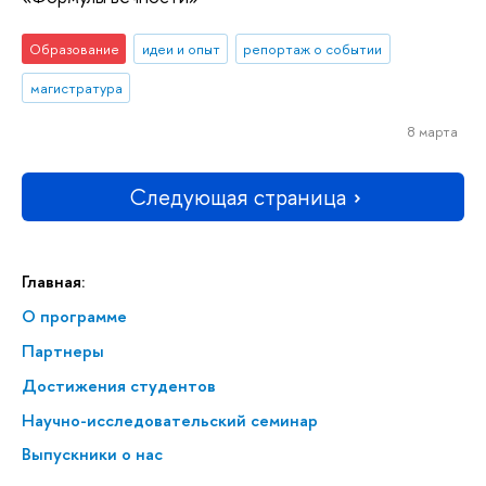
Образование
идеи и опыт
репортаж о событии
магистратура
8 марта
Следующая страница
Главная:
О программе
Партнеры
Достижения студентов
На­уч­но-ис­сле­до­ва­тель­ский семинар
Выпускники о нас