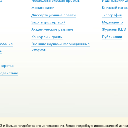
ка
Исследовательские проекты
Издательский 
Мониторинги
Книжный магаз
Диссертационные советы
Типография
Защиты диссертаций
Медиацентр
Академическое развитие
Журналы ВШЭ
Конкурсы и гранты
Публикации
зование
Внешние научно-информационные
ресурсы
ры
Э
нерства
модействие
 и большего удобства его использования. Более подробную информацию об испол
ния материалов
Политика конфиденциальности
Карта сайта