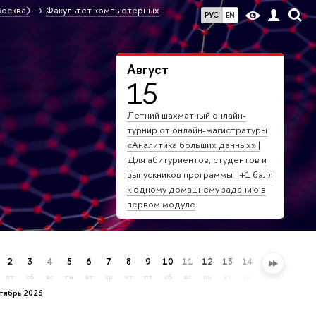
осква)
Факультет компьютерных
РУС
EN
Август
15
Летний шахматный онлайн-
турнир от онлайн-магистратуры
«Аналитика больших данных» |
Для абитуриентов, студентов и
выпускников программы | +1 балл
к одному домашнему заданию в
первом модуле
2
3
4
5
6
7
8
9
10
11
12
13
14
15
16
17
пт
сб
вс
пн
вт
ср
чт
пт
сб
вс
пн
вт
ср
чт
пт
сб
ктябрь 2026