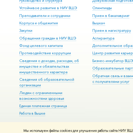
Руководство и структура
Довузовская подготов
Устойчивое развитие в НИУ ВШЭ
Олимпиады
Преподаватели и сотрудники
Прием в бакалавриат
Корпуса и общежития
Вышка+
Закупки
Прием в магистратуру
Обращения граждан в НИУ ВШЭ
Аспирантура
Фонд целевого капитала
Дополнительное обра
Противодействие коррупции
Центр развития карье
Сведения о доходах, расходах, об
Бизнес-инкубатор ВШ
имуществе и обязательствах
Образовательные парт
имущественного характера
Обратная связь и взаи
Сведения об образовательной
с получателями услуг
организации
Людям с ограниченными
возможностями здоровья
Единая платежная страница
Работа в Вышке
Мы используем файлы cookies для улучшения работы сайта НИУ ВШЭ
© НИУ ВШЭ 1993–2026
Адреса и контакты
Условия использова