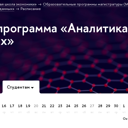
ая школа экономики»
Образовательные программы магистратуры (М
 данных»
Расписание
программа «Аналитика
ых»
Студентам
16
17
18
19
20
21
22
23
24
25
26
27
28
29
30
1
ср
чт
пт
сб
вс
пн
вт
ср
чт
пт
сб
вс
пн
вт
ср
чт
о