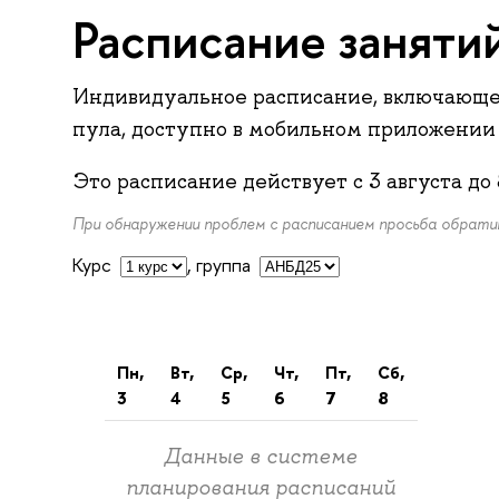
Расписание заняти
Индивидуальное расписание, включающе
пула, доступно в мобильном приложени
Это расписание действует с
3 августа
до
При обнаружении проблем с расписанием просьба обрат
Курс
,
группа
пн,
вт,
ср,
чт,
пт,
сб,
3
4
5
6
7
8
Данные в системе
планирования расписаний