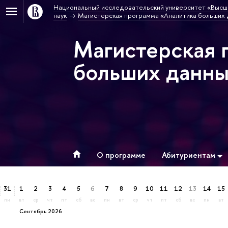
Национальный исследовательский университет «Высш
наук
Магистерская программа «Аналитика больших
Магистерская 
больших данн
О программе
Абитуриентам
31
1
2
3
4
5
6
7
8
9
10
11
12
13
14
15
пн
вт
ср
чт
пт
сб
вс
пн
вт
ср
чт
пт
сб
вс
пн
вт
сентябрь 2026