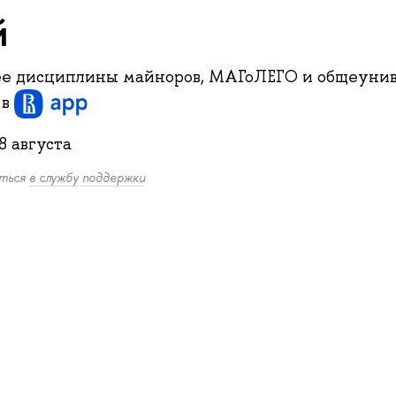
й
е дисциплины майноров, МАГоЛЕГО и общеунив
и
в
8 августа
иться
в службу поддержки