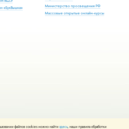
дом ВШЭ
Министерство просвещения РФ
ин «БукВышка»
Массовые открытые онлайн-курсы
ьзовании файлов cookies можно найти
здесь
, наши правила обработки
Редактору