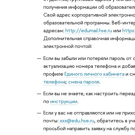
получения информации об образовател
Свой адрес корпоративной электронно
образовательной программы. Веб-инте
адресам:
http://edumail.hse.ru
или
https
Дополнительная справочная информаци
электронной почтой:
Если вы забыли или потеряли пароль от
актуализацию номера телефона и добави
профиле
Единого личного кабинета
и см
телефона
;
смена пароля
.
Если вы не знаете, как настроить пере
по
инструкции
.
Если у вас не отправляются или не при
почты:
xxx@edu.hse.ru
, обратитесь в у
просьбой направить заявку на службу