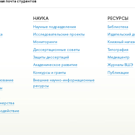
ая почта студентов
НАУКА
РЕСУРСЫ
Научные подразделения
Библиотека
ка
Исследовательские проекты
Издательский 
Мониторинги
Книжный магаз
Диссертационные советы
Типография
Защиты диссертаций
Медиацентр
Академическое развитие
Журналы ВШЭ
Конкурсы и гранты
Публикации
зование
Внешние научно-информационные
ресурсы
ры
Э
нерства
модействие