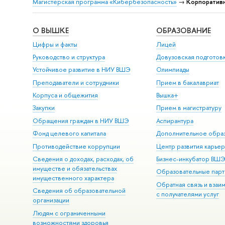
Магистерская программа «Кибербезопасность»
→
Корпоративн
О ВЫШКЕ
ОБРАЗОВАНИЕ
Цифры и факты
Лицей
Руководство и структура
Довузовская подготов
Устойчивое развитие в НИУ ВШЭ
Олимпиады
Преподаватели и сотрудники
Прием в бакалавриат
Корпуса и общежития
Вышка+
Закупки
Прием в магистратуру
Обращения граждан в НИУ ВШЭ
Аспирантура
Фонд целевого капитала
Дополнительное обра
Противодействие коррупции
Центр развития карье
Сведения о доходах, расходах, об
Бизнес-инкубатор ВШ
имуществе и обязательствах
Образовательные парт
имущественного характера
Обратная связь и взаи
Сведения об образовательной
с получателями услуг
организации
Людям с ограниченными
возможностями здоровья