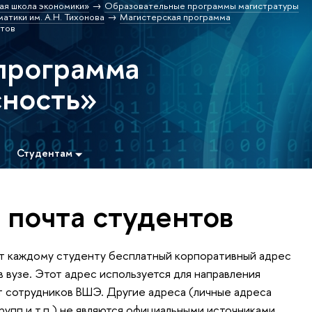
ая школа экономики»
Образовательные программы магистратуры
атики им. А.Н. Тихонова
Магистерская программа
нтов
программа
сность»
Студентам
 почта студентов
т каждому студенту бесплатный корпоративный адрес
 вузе. Этот адрес используется для направления
 сотрудников ВШЭ. Другие адреса (личные адреса
рупп и т.п.) не являются официальными источниками