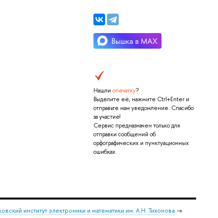
Нашли
опечатку
?
Выделите её, нажмите Ctrl+Enter и
отправьте нам уведомление. Спасибо
за участие!
Сервис предназначен только для
отправки сообщений об
орфографических и пунктуационных
ошибках.
овский институт электроники и математики им. А.Н. Тихонова
→