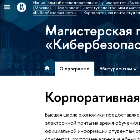
Национальный исследовательский университет «Высш
(Москва)
Московский институт электроники и матем
«Кибербезопасность»
Корпоративная почта студе
Магистерская 
«Кибербезопа
О программе
Абитуриентам
Корпоративная
Высшая школа экономики предоставляе
электронной почты на время обучения в
официальной информации студентам от
студентов, групповые адреса учебных г