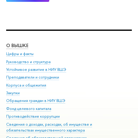
О ВЫШКЕ
ОБ
Цифры и факты
Ли
Руководство и структура
Дов
Устойчивое развитие в НИУ ВШЭ
Ол
Преподаватели и сотрудники
При
Корпуса и общежития
Вы
Закупки
При
Обращения граждан в НИУ ВШЭ
Ас
Фонд целевого капитала
До
Противодействие коррупции
Цен
Сведения о доходах, расходах, об имуществе и
Би
обязательствах имущественного характера
Об
Сведения об образовательной организации