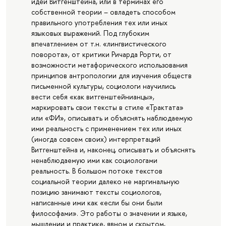
идеи Витгенштейна, или в терминах его
собственной теории – овладеть способом
правильного употребления тех или иных
языковых выражений. Под глубоким
впечатлением от т.н. «лингвистического
поворота», от критики Ричарда Рорти, от
возможности метафорического использования
принципов антропологии для изучения обществ
письменной культуры, социологи научились
вести себя «как витгенштейнианцы»,
маркировать свои тексты в стиле «Трактата»
или «ФИ», описывать и объяснять наблюдаемую
ими реальность с применением тех или иных
(иногда совсем своих) интерпретаций
Витгенштейна и, наконец, описывать и объяснять
ненаблюдаемую ими как социологами
реальность. В большом потоке текстов
социальной теории далеко не маргинальную
позицию занимают тексты социологов,
написанные ими как «если бы они были
философами». Это работы о значении и языке,
мышлении и практике, явном и скрытом,