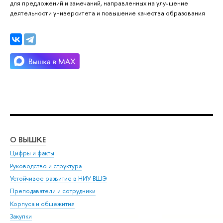
для предложений и замечаний, направленных на улучшение
деятельности университета и повышение качества образования
О ВЫШКЕ
ОБ
Цифры и факты
Ли
Руководство и структура
Дов
Устойчивое развитие в НИУ ВШЭ
Ол
Преподаватели и сотрудники
При
Корпуса и общежития
Вы
Закупки
При