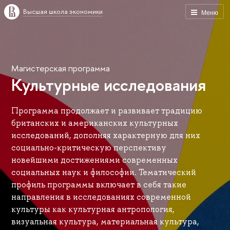
Высшая школа экономики
Меню
Магистерская программа
Культурные исследования
Программа продолжает и развивает традицию
британских и американских культурных
исследований, дополняя характерную для них
социально-критическую перспективу
новейшими достижениями современных
социальных наук и философии. Тематический
профиль программы включает в себя такие
направления в исследованиях современной
культуры как культурная антропология,
визуальная культура, материальная культура,