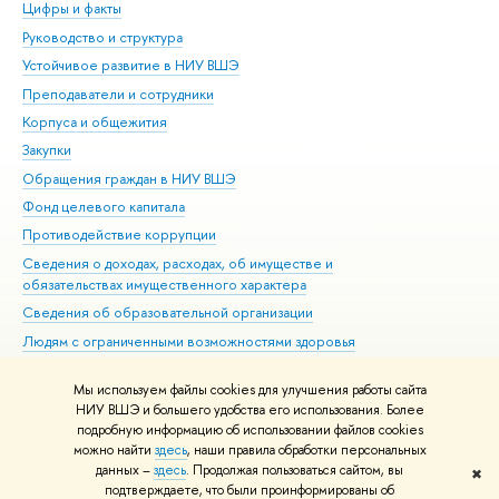
Цифры и факты
Ли
Руководство и структура
Дов
Устойчивое развитие в НИУ ВШЭ
Ол
Преподаватели и сотрудники
При
Корпуса и общежития
Вы
Закупки
При
Обращения граждан в НИУ ВШЭ
Ас
Фонд целевого капитала
До
Противодействие коррупции
Цен
Сведения о доходах, расходах, об имуществе и
Би
обязательствах имущественного характера
Об
Сведения об образовательной организации
Обр
Людям с ограниченными возможностями здоровья
Единая платежная страница
Мы используем файлы cookies для улучшения работы сайта
Работа в Вышке
НИУ ВШЭ и большего удобства его использования. Более
подробную информацию об использовании файлов cookies
можно найти
здесь
, наши правила обработки персональных
данных –
здесь
. Продолжая пользоваться сайтом, вы
✖
Редактору
подтверждаете, что были проинформированы об