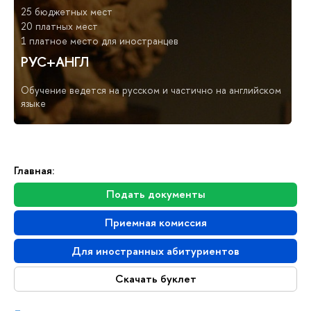
25 бюджетных мест
20 платных мест
1 платное место для иностранцев
РУС+АНГЛ
Обучение ведется на русском и частично на английском
языке
Главная:
Подать документы
Приемная комиссия
Для иностранных абитуриентов
Скачать буклет