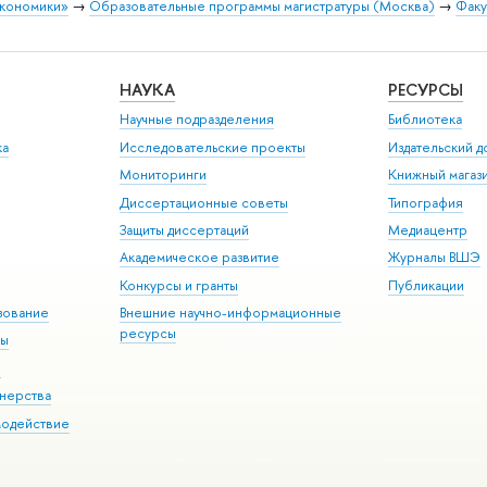
экономики»
→
Образовательные программы магистратуры (Москва)
→
Факу
НАУКА
РЕСУРСЫ
Научные подразделения
Библиотека
ка
Исследовательские проекты
Издательский 
Мониторинги
Книжный магаз
Диссертационные советы
Типография
Защиты диссертаций
Медиацентр
Академическое развитие
Журналы ВШЭ
Конкурсы и гранты
Публикации
зование
Внешние научно-информационные
ресурсы
ры
Э
нерства
модействие