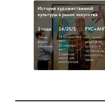
История художественной
культуры и рынок искусства
2 года
14/25/1
РУС+АН
14 бюджетных
Очная
Обучение
мест
форма
ведется на
25 платных
обучения
русском и
мест
частично на
1 платное
английском
место для
языке
иностранцев