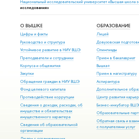
Национальный исследовательский университет «Высшая школа 
исследования»
О ВЫШКЕ
ОБРАЗОВАНИЕ
Цифры и факты
Лицей
Руководство и структура
Довузовская подготов
Устойчивое развитие в НИУ ВШЭ
Олимпиады
Преподаватели и сотрудники
Прием в бакалавриат
Корпуса и общежития
Вышка+
Закупки
Прием в магистратуру
Обращения граждан в НИУ ВШЭ
Аспирантура
Фонд целевого капитала
Дополнительное обра
Противодействие коррупции
Центр развития карье
Сведения о доходах, расходах, об
Бизнес-инкубатор ВШ
имуществе и обязательствах
Образовательные парт
имущественного характера
Обратная связь и взаи
Сведения об образовательной
с получателями услуг
организации
Людям с ограниченными