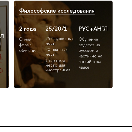
Философские исследования
2 года
25/20/1
РУС+АНГЛ
ГЛ
25 бюджетных
Очная
Обучение
мест
форма
ведется на
20 платных
обучения
русском и
мест
частично на
1 платное
английском
место для
языке
иностранцев