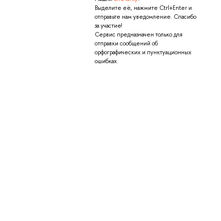
Выделите её, нажмите Ctrl+Enter и
отправьте нам уведомление. Спасибо
за участие!
Сервис предназначен только для
отправки сообщений об
орфографических и пунктуационных
ошибках.