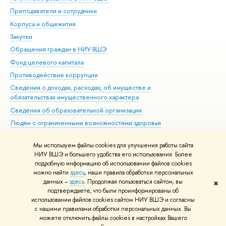
Преподаватели и сотрудники
При
Корпуса и общежития
Вы
Закупки
При
Обращения граждан в НИУ ВШЭ
Ас
Фонд целевого капитала
До
Противодействие коррупции
Цен
Сведения о доходах, расходах, об имуществе и
Би
обязательствах имущественного характера
Об
Сведения об образовательной организации
Обр
Людям с ограниченными возможностями здоровья
Единая платежная страница
Мы используем файлы cookies для улучшения работы сайта
Работа в Вышке
НИУ ВШЭ и большего удобства его использования. Более
подробную информацию об использовании файлов cookies
можно найти
здесь
, наши правила обработки персональных
данных –
здесь
. Продолжая пользоваться сайтом, вы
✖
Редактору
подтверждаете, что были проинформированы об
© НИУ ВШЭ 1993–2026
Адреса и контакты
Условия использования
использовании файлов cookies сайтом НИУ ВШЭ и согласны
с нашими правилами обработки персональных данных. Вы
материалов
Политика конфиденциальности
Карта сайта
можете отключить файлы cookies в настройках Вашего
Шрифты HSE Sans и HSE Slab разработаны в
Школе дизайна НИУ ВШЭ