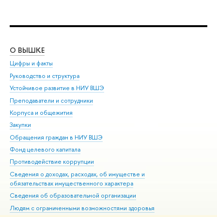
О ВЫШКЕ
ОБ
Цифры и факты
Ли
Руководство и структура
Дов
Устойчивое развитие в НИУ ВШЭ
Ол
Преподаватели и сотрудники
При
Корпуса и общежития
Вы
Закупки
При
Обращения граждан в НИУ ВШЭ
Ас
Фонд целевого капитала
До
Противодействие коррупции
Цен
Сведения о доходах, расходах, об имуществе и
Би
обязательствах имущественного характера
Об
Сведения об образовательной организации
Обр
Людям с ограниченными возможностями здоровья