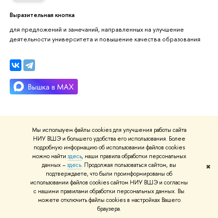
Выразительная кнопка
для предложений и замечаний, направленных на улучшение
деятельности университета и повышение качества образования
Мы используем файлы cookies для улучшения работы сайта
НИУ ВШЭ и большего удобства его использования. Более
подробную информацию об использовании файлов cookies
можно найти
здесь
, наши правила обработки персональных
О ВЫШКЕ
ОБ
данных –
здесь
. Продолжая пользоваться сайтом, вы
✖
подтверждаете, что были проинформированы об
Цифры и факты
Ли
использовании файлов cookies сайтом НИУ ВШЭ и согласны
Руководство и структура
Дов
с нашими правилами обработки персональных данных. Вы
можете отключить файлы cookies в настройках Вашего
Устойчивое развитие в НИУ ВШЭ
Ол
браузера.
Преподаватели и сотрудники
При