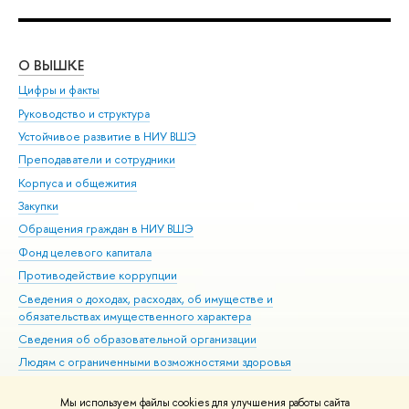
О ВЫШКЕ
ОБ
Цифры и факты
Ли
Руководство и структура
Дов
Устойчивое развитие в НИУ ВШЭ
Ол
Преподаватели и сотрудники
При
Корпуса и общежития
Вы
Закупки
При
Обращения граждан в НИУ ВШЭ
Ас
Фонд целевого капитала
До
Противодействие коррупции
Цен
Сведения о доходах, расходах, об имуществе и
Би
обязательствах имущественного характера
Об
Сведения об образовательной организации
Обр
Людям с ограниченными возможностями здоровья
Единая платежная страница
Мы используем файлы cookies для улучшения работы сайта
Работа в Вышке