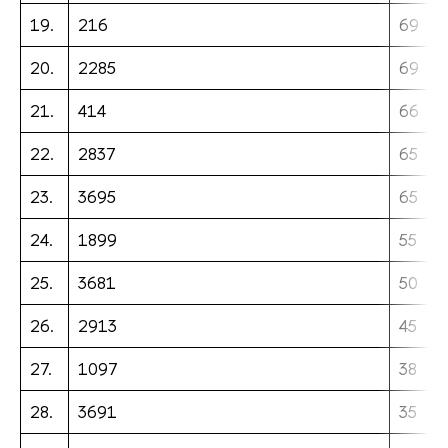
19.
216
69
20.
2285
69
21.
414
66
22.
2837
65
23.
3695
65
24.
1899
55
25.
3681
50
26.
2913
45
27.
1097
38
28.
3691
35