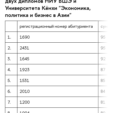
двух дипломов НИУ ВШЭ и
Университета Кёнхи "Экономика,
политика и бизнес в Азии"
регистрационный номер абитуриента
сумма
1.
1690
95
2.
2431
95
3.
1645
92
4.
1923
87
5.
1531
85
6.
2010
84
7.
1200
81
8.
1094
80