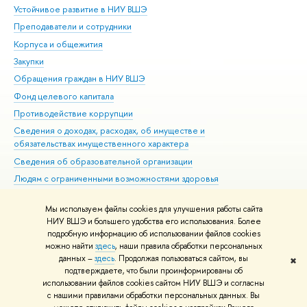
Устойчивое развитие в НИУ ВШЭ
Ол
Преподаватели и сотрудники
При
Корпуса и общежития
Вы
Закупки
При
Обращения граждан в НИУ ВШЭ
Ас
Фонд целевого капитала
До
Противодействие коррупции
Цен
Сведения о доходах, расходах, об имуществе и
Би
обязательствах имущественного характера
Об
Сведения об образовательной организации
Обр
Людям с ограниченными возможностями здоровья
Единая платежная страница
Мы используем файлы cookies для улучшения работы сайта
Работа в Вышке
НИУ ВШЭ и большего удобства его использования. Более
подробную информацию об использовании файлов cookies
можно найти
здесь
, наши правила обработки персональных
данных –
здесь
. Продолжая пользоваться сайтом, вы
✖
Редактору
подтверждаете, что были проинформированы об
© НИУ ВШЭ 1993–2026
Адреса и контакты
Условия использования
использовании файлов cookies сайтом НИУ ВШЭ и согласны
с нашими правилами обработки персональных данных. Вы
материалов
Политика конфиденциальности
Карта сайта