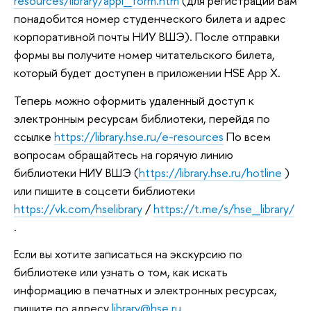
resources/library/appl_form.htm
(для регистрации Вам
понадобится номер студенческого билета и адрес
корпоративной почты НИУ ВШЭ). После отправки
формы вы получите номер читательского билета,
который будет доступен в приложении HSE App X.
Теперь можно оформить удаленный доступ к
электронным ресурсам библиотеки, перейдя по
ссылке
https://library.hse.ru/e-resources
По всем
вопросам обращайтесь на горячую линию
библиотеки НИУ ВШЭ (
https://library.hse.ru/hotline
)
или пишите в соцсети библиотеки
https://vk.com/hselibrary
/
https://t.me/s/hse_library/
.
Если вы хотите записаться на экскурсию по
библиотеке или узнать о том, как искать
информацию в печатных и электронных ресурсах,
пишите по адресу
library@hse.ru