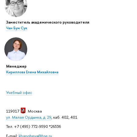
Заместитель академического руководителя
Чан Бум Сук
Менеджер
Кириллова Елена Михайловна
Учебный офис
119017
Москва
ул. Малая Ордынка, д. 29
, каб. 402, 401
Тел. +7 (495) 772-9590 *26336
E-mail:
kbarysheva@hse.ru