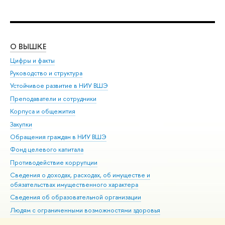
О ВЫШКЕ
ОБ
Цифры и факты
Ли
Руководство и структура
Дов
Устойчивое развитие в НИУ ВШЭ
Ол
Преподаватели и сотрудники
При
Корпуса и общежития
Вы
Закупки
При
Обращения граждан в НИУ ВШЭ
Ас
Фонд целевого капитала
До
Противодействие коррупции
Цен
Сведения о доходах, расходах, об имуществе и
Би
обязательствах имущественного характера
Об
Сведения об образовательной организации
Обр
Людям с ограниченными возможностями здоровья
Единая платежная страница