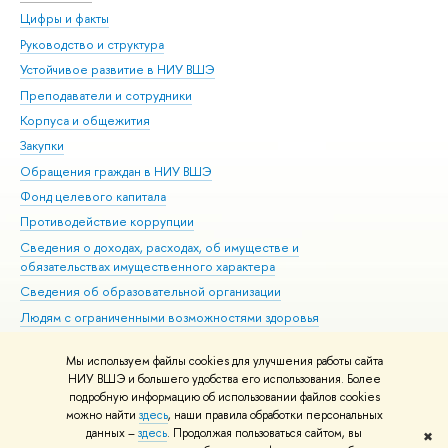
Цифры и факты
Ли
Руководство и структура
Дов
Устойчивое развитие в НИУ ВШЭ
Ол
Преподаватели и сотрудники
При
Корпуса и общежития
Вы
Закупки
При
Обращения граждан в НИУ ВШЭ
Ас
Фонд целевого капитала
До
Противодействие коррупции
Цен
Сведения о доходах, расходах, об имуществе и
Би
обязательствах имущественного характера
Об
Сведения об образовательной организации
Обр
Людям с ограниченными возможностями здоровья
Единая платежная страница
Мы используем файлы cookies для улучшения работы сайта
Работа в Вышке
НИУ ВШЭ и большего удобства его использования. Более
подробную информацию об использовании файлов cookies
можно найти
здесь
, наши правила обработки персональных
данных –
здесь
. Продолжая пользоваться сайтом, вы
✖