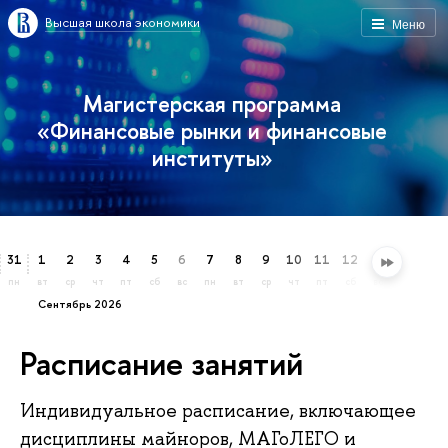
Высшая школа экономики
Меню
Магистерская программа
«Финансовые рынки и финансовые
институты»
31
1
2
3
4
5
6
7
8
9
10
11
12
13
14
15
пн
вт
ср
чт
пт
сб
вс
пн
вт
ср
чт
пт
сб
вс
пн
вт
сентябрь 2026
Расписание занятий
Индивидуальное расписание, включающее
дисциплины майноров, МАГоЛЕГО и