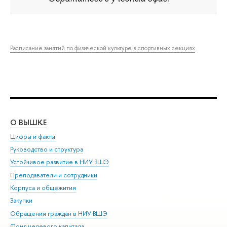
Расписание занятий по физической культуре в спортивных секциях
О ВЫШКЕ
ОБ
Цифры и факты
Ли
Руководство и структура
Дов
Устойчивое развитие в НИУ ВШЭ
Ол
Преподаватели и сотрудники
При
Корпуса и общежития
Вы
Закупки
При
Обращения граждан в НИУ ВШЭ
Ас
Фонд целевого капитала
До