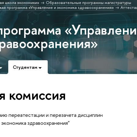
ая школа экономики»
Образовательные программы магистратуры
кая программа «Управление и экономика здравоохранения»
Аттеста
программа «Управлен
дравоохранения»
Студентам
я комиссия
нию переатестации и перезачета дисциплин
 экономика здравоохранения"