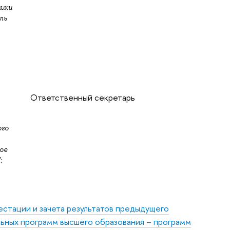
мики
ль
Ответственный секретарь
ого
ое
:
стации и зачета результатов предыдущего
льных программ высшего образования – программ