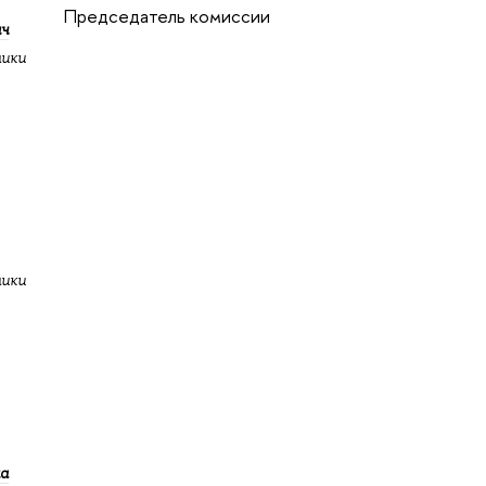
Председатель комиссии
ич
мики
мики
на