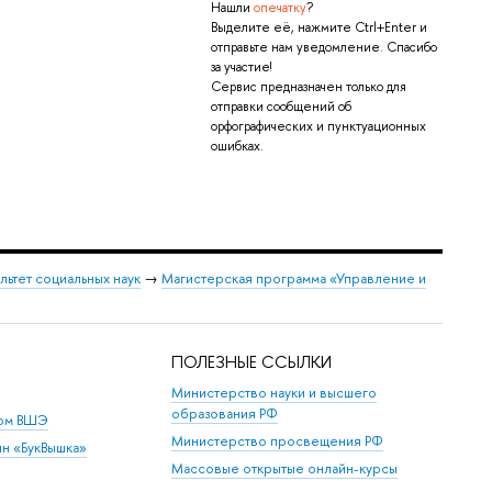
Нашли
опечатку
?
Выделите её, нажмите Ctrl+Enter и
отправьте нам уведомление. Спасибо
за участие!
Сервис предназначен только для
отправки сообщений об
орфографических и пунктуационных
ошибках.
льтет социальных наук
→
Магистерская программа «Управление и
ПОЛЕЗНЫЕ ССЫЛКИ
Министерство науки и высшего
образования РФ
дом ВШЭ
Министерство просвещения РФ
ин «БукВышка»
Массовые открытые онлайн-курсы