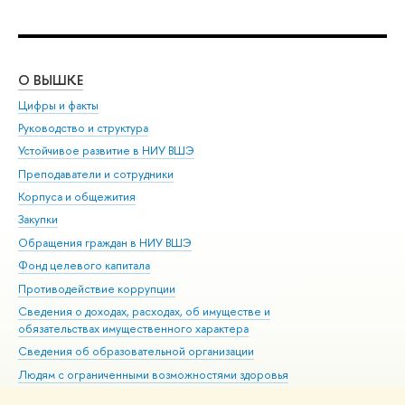
О ВЫШКЕ
ОБ
Цифры и факты
Ли
Руководство и структура
Дов
Устойчивое развитие в НИУ ВШЭ
Ол
Преподаватели и сотрудники
При
Корпуса и общежития
Вы
Закупки
При
Обращения граждан в НИУ ВШЭ
Ас
Фонд целевого капитала
До
Противодействие коррупции
Цен
Сведения о доходах, расходах, об имуществе и
Би
обязательствах имущественного характера
Об
Сведения об образовательной организации
Обр
Людям с ограниченными возможностями здоровья
Единая платежная страница