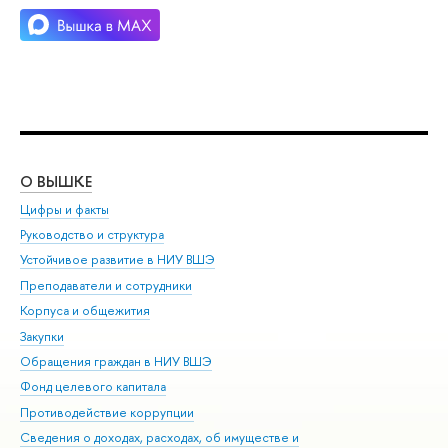
О ВЫШКЕ
ОБ
Цифры и факты
Ли
Руководство и структура
Дов
Устойчивое развитие в НИУ ВШЭ
Ол
Преподаватели и сотрудники
При
Корпуса и общежития
Вы
Закупки
При
Обращения граждан в НИУ ВШЭ
Ас
Фонд целевого капитала
До
Противодействие коррупции
Цен
Сведения о доходах, расходах, об имуществе и
Би