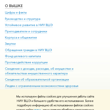
О ВЫШКЕ
ОБ
Цифры и факты
Ли
Руководство и структура
Дов
Устойчивое развитие в НИУ ВШЭ
Ол
Преподаватели и сотрудники
При
Корпуса и общежития
Вы
Закупки
При
Обращения граждан в НИУ ВШЭ
Ас
Фонд целевого капитала
До
Противодействие коррупции
Цен
Сведения о доходах, расходах, об имуществе и
Би
обязательствах имущественного характера
Об
Сведения об образовательной организации
Обр
Людям с ограниченными возможностями здоровья
Единая платежная страница
Мы используем файлы cookies для улучшения работы сайта
Работа в Вышке
НИУ ВШЭ и большего удобства его использования. Более
подробную информацию об использовании файлов cookies
можно найти
здесь
, наши правила обработки персональных